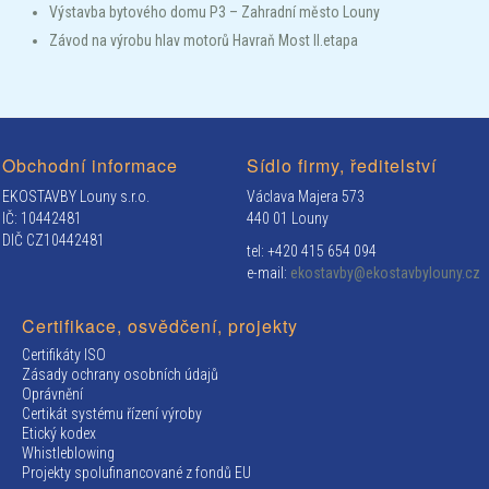
Výstavba bytového domu P3 – Zahradní město Louny
Závod na výrobu hlav motorů Havraň Most II.etapa
Obchodní informace
Sídlo firmy, ředitelství
EKOSTAVBY Louny s.r.o.
Václava Majera 573
IČ: 10442481
440 01 Louny
DIČ CZ10442481
tel: +420 415 654 094
e-mail:
ekostavby@ekostavbylouny.cz
Certifikace, osvědčení, projekty
Certifikáty ISO
Zásady ochrany osobních údajů
Oprávnění
Certikát systému řízení výroby
Etický kodex
Whistleblowing
Projekty spolufinancované z fondů EU