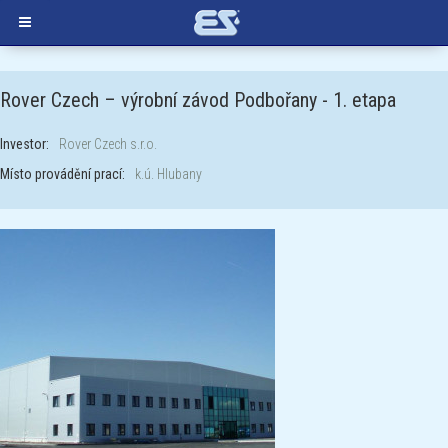
Rover Czech – výrobní závod Podbořany - 1. etapa
Investor:
Rover Czech s.r.o.
Místo provádění prací:
k.ú. Hlubany