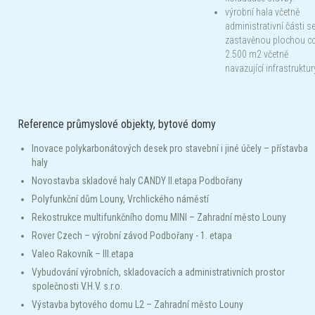
výrobní hala včetně
administrativní části s
zastavěnou plochou c
2.500 m2 včetně
navazující infrastruktur
Reference průmyslové objekty, bytové domy
Inovace polykarbonátových desek pro stavební i jiné účely – přístavba
haly
Novostavba skladové haly CANDY II.etapa Podbořany
Polyfunkční dům Louny, Vrchlického náměstí
Rekostrukce multifunkčního domu MINI – Zahradní město Louny
Rover Czech – výrobní závod Podbořany - 1. etapa
Valeo Rakovník – III.etapa
Vybudování výrobních, skladovacích a administrativních prostor
společnosti V.H.V. s.r.o.
Výstavba bytového domu L2 – Zahradní město Louny