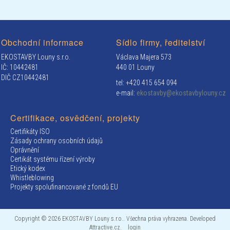
Obchodní informace
Sídlo firmy, ředitelství
EKOSTAVBY Louny s.r.o.
Václava Majera 573
IČ: 10442481
440 01 Louny
DIČ CZ10442481
tel: +420 415 654 094
e-mail:
ekostavby@ekostavbylouny.cz
Certifikace, osvědčení, projekty
Certifikáty ISO
Zásady ochrany osobních údajů
Oprávnění
Certikát systému řízení výroby
Etický kodex
Whistleblowing
Projekty spolufinancované z fondů EU
Copyright © 2026 EKOSTAVBY Louny s.r.o.. Všechna práva vyhrazena. Developed
Attractive.cz
.
login