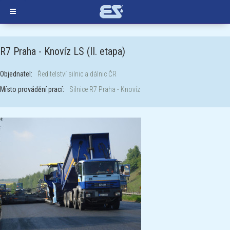
R7 Praha - Knovíz LS (II. etapa)
Objednatel:
Ředitelství silnic a dálnic ČR
Místo provádění prací:
Silnice R7 Praha - Knovíz