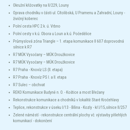
Okružní křižovatky na II/229, Louny
Oprava chodníku v části ul. Cítolibská, U Pramenu a Zahradní, Louny -
živičný koberec
Polní cesta HPC 2 k. ú. Vrbno
Polní cesty v k.ú. Obora u Loun a k.ú. Počedělice
Průmyslová zóna Triangle – 1. etapa komunikace II 607 doprovodná
silnice k R7
R7 MÚK Vysočany – MÚK Droužkovice
R7 MÚK Vysočany – MÚK Droužkovice
R7 Praha - Knovíz LS (II. etapa)
R7 Praha - Knovíz PS I. a II. etapa
R7 Sulec – obchvat
REKO Komunikace Budyně n. O. - Koštice a most Břežany
Rekonstrukce komunikace a chodníků v lokalitě Staré Kročehlavy
Teplice, rekonstrukce v úseku I/13 - Bílina - Kozly - kř.I/15,silnice II/257
Zelené náměstí - rekonstrukce centrální plochy vč. výstavby přilehlých
komunikací - dokončení