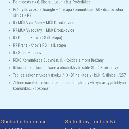
Polní cesty v k.ú. Obora u Loun a k.ú. Počedělice
Průmyslová zóna Triangle – 1. etapa komunikace II 607 doprovodná
silnice k R7
R7 MÚK Vysočany – MÚK Droužkovice
R7 MÚK Vysočany – MÚK Droužkovice
R7 Praha - Knovíz LS (II. etapa)
R7 Praha - Knovíz PS I. a II. etapa
R7 Sulec – obchvat
REKO Komunikace Budyně n. O. - Koštice a most Břežany
Rekonstrukce komunikace a chodníků v lokalitě Staré Kročehlavy
Teplice, rekonstrukce v úseku I/13 - Bílina - Kozly - kř.I/15,silnice II/257
Zelené náměstí - rekonstrukce centrální plochy vč. výstavby přilehlých
komunikací - dokončení
Obchodní informace
Sídlo firmy, ředitelství