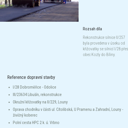
Rozsah díla
Rekonstrukce silnice II/257
byla provedena v úseku od
křižovatky se silnicí I/28 pře
obec Kozly do Bíliny.
Reference dopravní stavby
I/28 Dobroměřice - Odolice
III/23634 Libušín, rekonstrukce
Okružní křižovatky na II/229, Louny
Oprava chodníku v části ul. Cítolibská, U Pramenu a Zahradní, Louny -
živičný koberec
Polní cesta HPC 2 k. ú. Vrbno