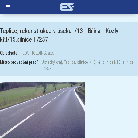
Teplice, rekonstrukce v úseku I/13 - Bílina - Kozly -
kř.I/15,silnice II/257
Objednatel:
EDS HOLDING, a.s.
Místo provádění prací:
Ústecký kraj, Teplice, silnice I/13, kř. silnice I/15, silnice
II/257